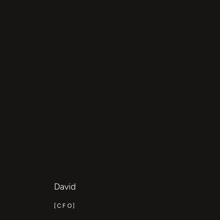
David
[CFO]